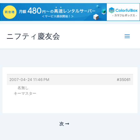
内
ニフティ慶友会
容
を
ス
キ
ッ
プ
2007-04-24 11:46 PM
#35061
名無し
キーマスター
次