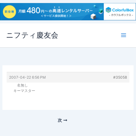
内
ニフティ慶友会
容
を
ス
キ
ッ
プ
2007-04-22 6:56 PM
#35058
名無し
キーマスター
次