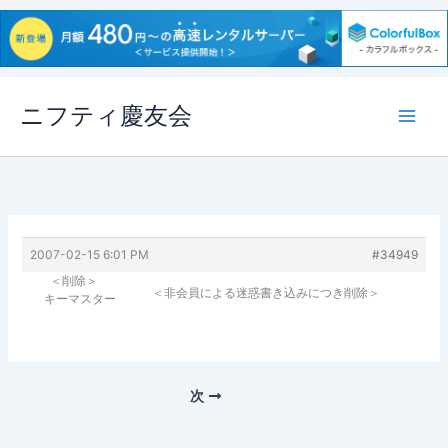
内
ニフティ慶友会
容
を
ス
キ
ッ
プ
2007-02-15 6:01 PM
#34949
＜削除＞
＜非会員による迷惑書き込みにつき削除＞
キーマスター
次