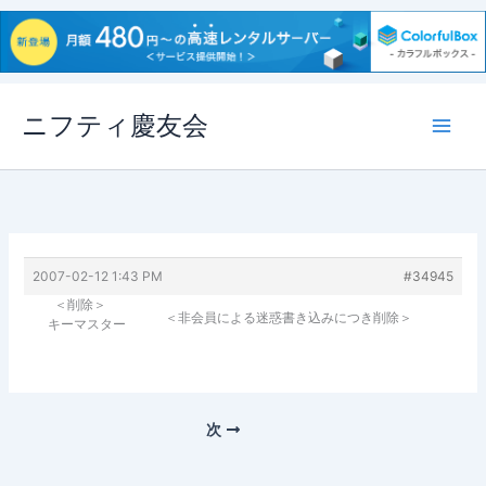
内
ニフティ慶友会
容
を
ス
キ
ッ
プ
2007-02-12 1:43 PM
#34945
＜削除＞
＜非会員による迷惑書き込みにつき削除＞
キーマスター
次