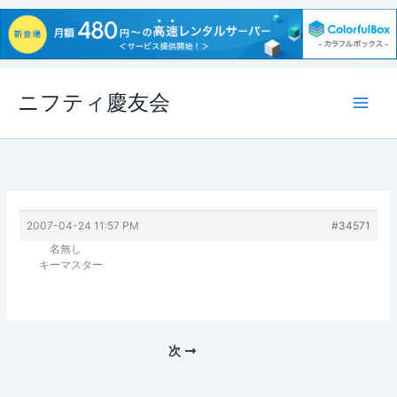
内
ニフティ慶友会
容
を
ス
キ
ッ
プ
2007-04-24 11:57 PM
#34571
名無し
キーマスター
次