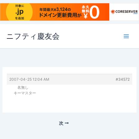
内
ニフティ慶友会
容
を
ス
キ
ッ
プ
2007-04-25 12:04 AM
#34572
名無し
キーマスター
次