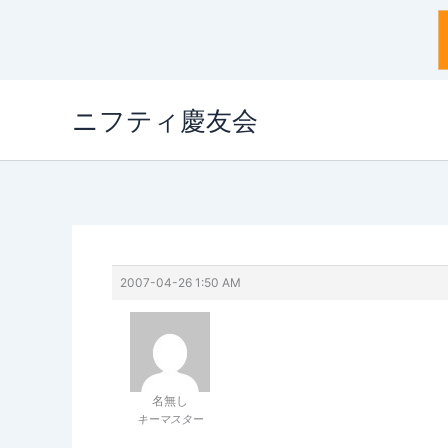
内
ニフティ慶友会
容
を
ス
キ
ッ
プ
2007-04-26 1:50 AM
名無し
キーマスター