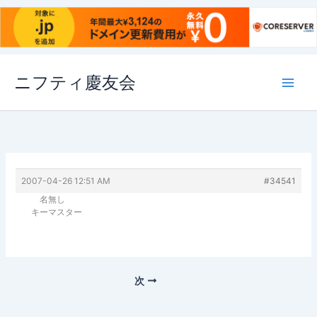
内
ニフティ慶友会
容
を
ス
キ
ッ
プ
2007-04-26 12:51 AM
#34541
名無し
キーマスター
次