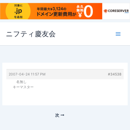
内
ニフティ慶友会
容
を
ス
キ
ッ
プ
2007-04-24 11:57 PM
#34538
名無し
キーマスター
次