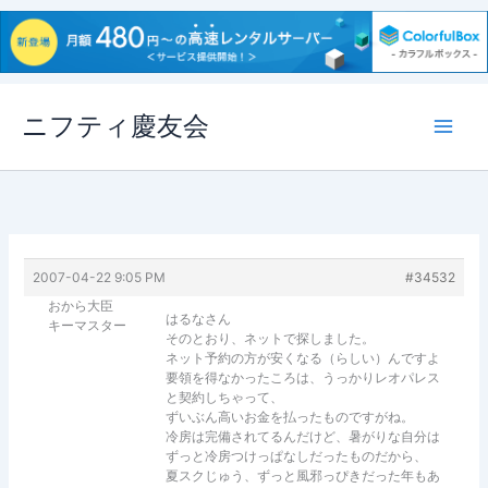
内
ニフティ慶友会
容
を
ス
キ
ッ
プ
2007-04-22 9:05 PM
#34532
おから大臣
はるなさん
キーマスター
そのとおり、ネットで探しました。
ネット予約の方が安くなる（らしい）んですよ
要領を得なかったころは、うっかりレオパレス
と契約しちゃって、
ずいぶん高いお金を払ったものですがね。
冷房は完備されてるんだけど、暑がりな自分は
ずっと冷房つけっぱなしだったものだから、
夏スクじゅう、ずっと風邪っぴきだった年もあ