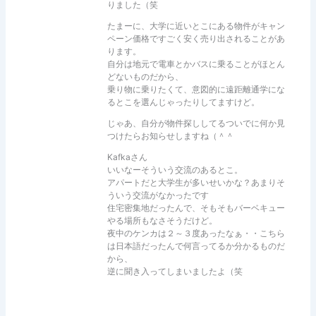
りました（笑
たまーに、大学に近いとこにある物件がキャン
ペーン価格ですごく安く売り出されることがあ
ります。
自分は地元で電車とかバスに乗ることがほとん
どないものだから、
乗り物に乗りたくて、意図的に遠距離通学にな
るとこを選んじゃったりしてますけど。
じゃあ、自分が物件探ししてるついでに何か見
つけたらお知らせしますね（＾＾
Kafkaさん
いいなーそういう交流のあるとこ。
アパートだと大学生が多いせいかな？あまりそ
ういう交流がなかったです
住宅密集地だったんで、そもそもバーベキュー
やる場所もなさそうだけど。
夜中のケンカは２～３度あったなぁ・・こちら
は日本語だったんで何言ってるか分かるものだ
から、
逆に聞き入ってしまいましたよ（笑