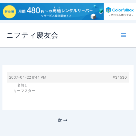
内
ニフティ慶友会
容
を
ス
キ
ッ
プ
2007-04-22 6:44 PM
#34530
名無し
キーマスター
次