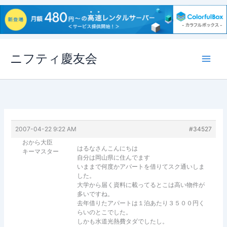
内
ニフティ慶友会
容
を
ス
キ
ッ
プ
2007-04-22 9:22 AM
#34527
おから大臣
はるなさんこんにちは
キーマスター
自分は岡山県に住んでます
いままで何度かアパートを借りてスク通いしま
した。
大学から届く資料に載ってるとこは高い物件が
多いですね。
去年借りたアパートは１泊あたり３５００円く
らいのとこでした。
しかも水道光熱費タダでしたし。