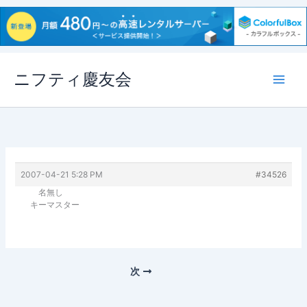
内
ニフティ慶友会
容
を
ス
キ
ッ
プ
2007-04-21 5:28 PM
#34526
名無し
キーマスター
次