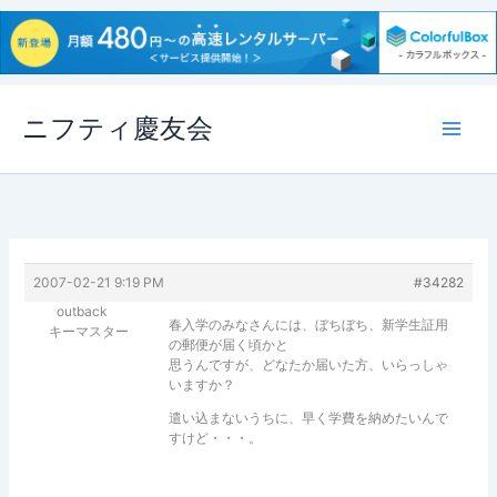
内
ニフティ慶友会
容
を
ス
キ
ッ
プ
2007-02-21 9:19 PM
#34282
outback
春入学のみなさんには、ぼちぼち、新学生証用
キーマスター
の郵便が届く頃かと
思うんですが、どなたか届いた方、いらっしゃ
いますか？
遣い込まないうちに、早く学費を納めたいんで
すけど・・・。