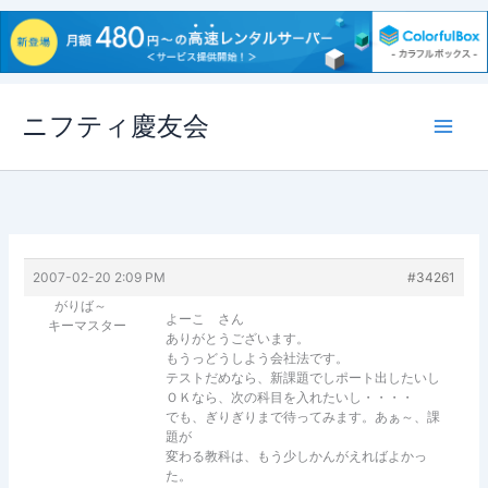
内
ニフティ慶友会
容
を
ス
キ
ッ
プ
2007-02-20 2:09 PM
#34261
がりば～
よーこ さん
キーマスター
ありがとうございます。
もうっどうしよう会社法です。
テストだめなら、新課題でしポート出したいし
ＯＫなら、次の科目を入れたいし・・・・
でも、ぎりぎりまで待ってみます。あぁ～、課
題が
変わる教科は、もう少しかんがえればよかっ
た。