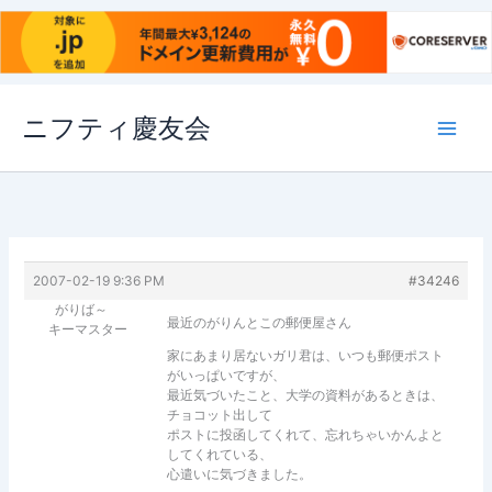
内
ニフティ慶友会
容
を
ス
キ
ッ
プ
2007-02-19 9:36 PM
#34246
がりば～
最近のがりんとこの郵便屋さん
キーマスター
家にあまり居ないガリ君は、いつも郵便ポスト
がいっぱいですが、
最近気づいたこと、大学の資料があるときは、
チョコット出して
ポストに投函してくれて、忘れちゃいかんよと
してくれている、
心遣いに気づきました。