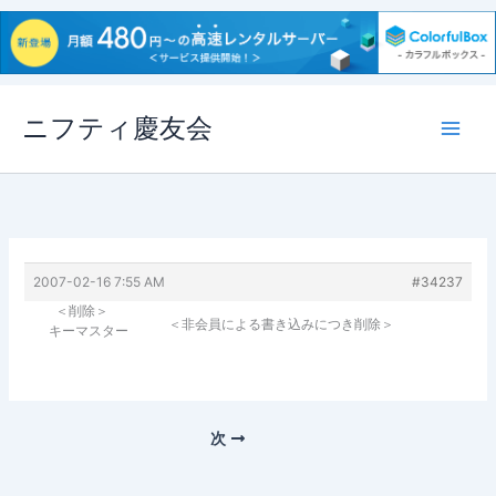
内
ニフティ慶友会
容
を
ス
キ
ッ
プ
2007-02-16 7:55 AM
#34237
＜削除＞
＜非会員による書き込みにつき削除＞
キーマスター
次