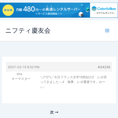
内
ニフティ慶友会
容
を
ス
キ
ッ
プ
2007-02-15 9:32 PM
#34236
tina
＼(^O^)／今日フランス文学19世紀の2 レポ戻
キーマスター
ってきました～♪ 無事、レポ通過です。わー
ぃ。
次