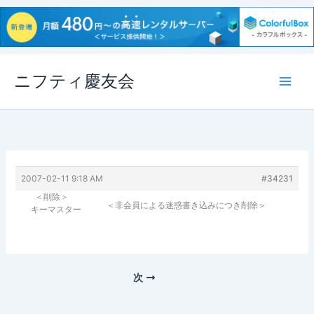
内
ニフティ慶友会
容
を
ス
キ
ッ
プ
2007-02-11 9:18 AM
#34231
＜削除＞
＜非会員による迷惑書き込みにつき削除＞
キーマスター
次