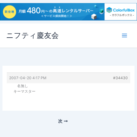
内
ニフティ慶友会
容
を
ス
キ
ッ
プ
2007-04-20 4:17 PM
#34430
名無し
キーマスター
次