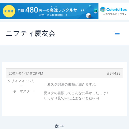
内
ニフティ慶友会
容
を
ス
キ
ッ
プ
2007-04-17 9:29 PM
#34428
クリスマス・ツリ
＞夏スク関連の書類が届きますね
ー
キーマスター
夏スクの書類ってこんなに早かったっけ！
しっかり見て申し込まないとね(~~)
次