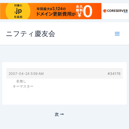
内
ニフティ慶友会
容
を
ス
キ
ッ
プ
2007-04-24 5:59 AM
#34176
名無し
キーマスター
次