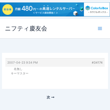
内
ニフティ慶友会
容
を
ス
キ
ッ
プ
2007-04-23 9:34 PM
#34174
名無し
キーマスター
次