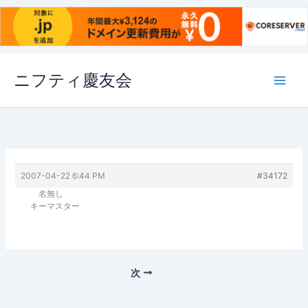
内
ニフティ慶友会
容
を
ス
キ
ッ
プ
2007-04-22 6:44 PM
#34172
名無し
キーマスター
次