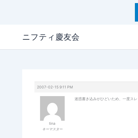
内
ニフティ慶友会
容
を
ス
キ
ッ
プ
2007-02-15 9:11 PM
迷惑書き込みがひどいため、一度スレ
tina
キーマスター