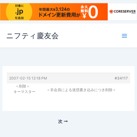
内
ニフティ慶友会
容
を
ス
キ
ッ
プ
2007-02-15 12:18 PM
#34117
＜削除＞
＜非会員による迷惑書き込みにつき削除＞
キーマスター
次