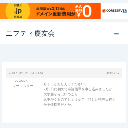
内
ニフティ慶友会
容
を
ス
キ
ッ
プ
2007-02-21 8:45 AM
#33752
outback
ちょっとおしえてください。
キーマスター
2月1日に初めて卒論指導を申し込みましたが、
大学側からはいつごろ
返事がくるのでしょうか？ 詳しい指導日程と
か予備指導だとか。