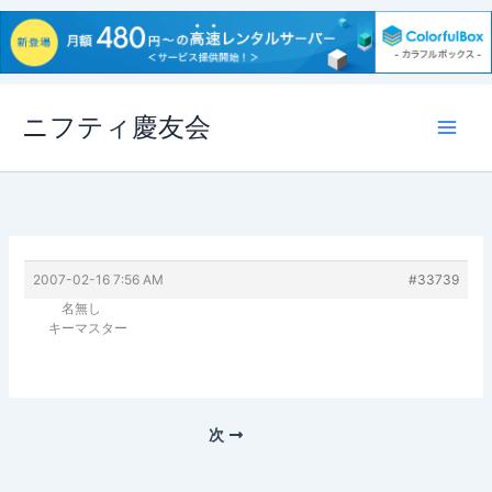
内
ニフティ慶友会
容
を
ス
キ
ッ
プ
2007-02-16 7:56 AM
#33739
名無し
キーマスター
次