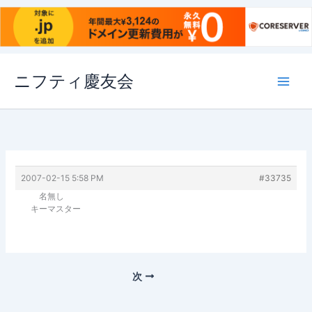
内
ニフティ慶友会
容
を
ス
キ
ッ
プ
2007-02-15 5:58 PM
#33735
名無し
キーマスター
次