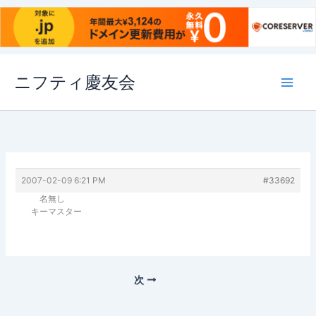
内
ニフティ慶友会
容
を
ス
キ
ッ
プ
2007-02-09 6:21 PM
#33692
名無し
キーマスター
次