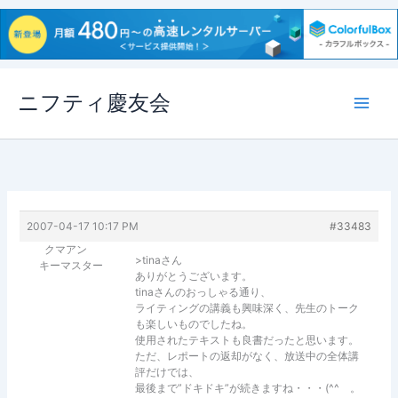
内
ニフティ慶友会
容
を
ス
キ
ッ
プ
2007-04-17 10:17 PM
#33483
クマアン
>tinaさん
キーマスター
ありがとうございます。
tinaさんのおっしゃる通り、
ライティングの講義も興味深く、先生のトーク
も楽しいものでしたね。
使用されたテキストも良書だったと思います。
ただ、レポートの返却がなく、放送中の全体講
評だけでは、
最後まで”ドキドキ”が続きますね・・・(^^ゞ。