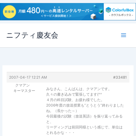
内
ニフティ慶友会
容
を
ス
キ
ッ
プ
2007-04-17 12:21 AM
#33481
クマアン
みなさん、こんばんは、クマアンです。
キーマスター
久々の書き込みで緊張してます(^^ゞ
４月の科目試験、お疲れ様でした。
2006年度の放送授業も”とうとう”終わりました
ね。（長かった～）
今回最後の試験（放送英語）を振り返ってみる
と、
リーディングは前回同様という感じで、単位は
とれるかな・・・