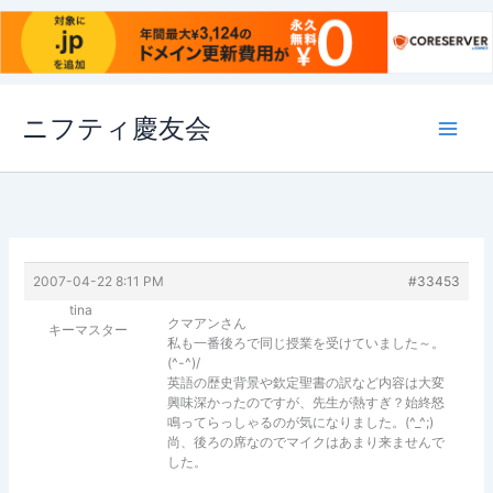
内
ニフティ慶友会
容
を
ス
キ
ッ
プ
2007-04-22 8:11 PM
#33453
tina
クマアンさん
キーマスター
私も一番後ろで同じ授業を受けていました～。
(^-^)/
英語の歴史背景や欽定聖書の訳など内容は大変
興味深かったのですが、先生が熱すぎ？始終怒
鳴ってらっしゃるのが気になりました。(^_^;)
尚、後ろの席なのでマイクはあまり来ませんで
した。