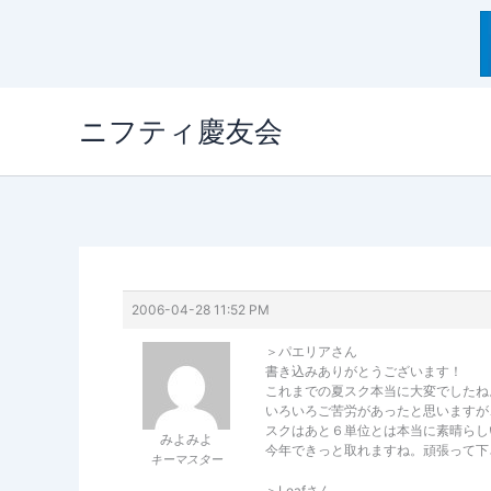
内
ニフティ慶友会
容
を
ス
キ
ッ
プ
2006-04-28 11:52 PM
＞パエリアさん
書き込みありがとうございます！
これまでの夏スク本当に大変でしたね
いろいろご苦労があったと思いますが
スクはあと６単位とは本当に素晴らし
みよみよ
今年できっと取れますね。頑張って下
キーマスター
＞Leafさん