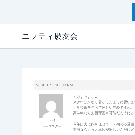
内
ニフティ慶友会
容
を
ス
キ
ッ
プ
2006-04-28 1:30 PM
＞みよみよさん
スク中はかなり暑かったように思いま
小学校低学年って難しい年齢ですね。
高学年ならお留守番も可能だろうけど
Leaf
今年は夫に娘を任せて、２期のみ受講
キーマスター
本当ならもっと単位が欲しいんだけど、