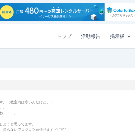
トップ
活動報告
掲示板
す。（教室内は寒いんだけど。）
。。
ね・・・。
しようと思ってます。
焦らないでコツコツ頑張りますヾ(´▽｀;