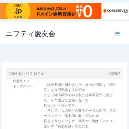
内
ニフティ慶友会
容
を
ス
キ
ッ
プ
2006-04-22 4:13 PM
#32207
背番号１１
講義要綱が届きました。最大の問題は『統計
キーマスター
学』を今回受講するか否か
です。経済学部で学ぶ私には卒業要件に含ま
れ、かつ通信で合格しないと
駄目という科目です。
そして、大の苦手の数学の一種なので、スク
ーリングで、集中的に取り組むのが
良さそうなのですが、Ⅲ期の午後は『マスコミ
論』や『農業経済』などにも