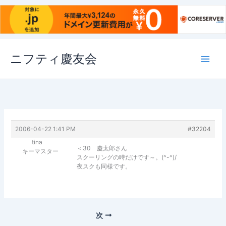
内
ニフティ慶友会
容
を
ス
キ
ッ
プ
2006-04-22 1:41 PM
#32204
tina
＜30 慶太郎さん
キーマスター
スクーリングの時だけです～。(^-^)/
夜スクも同様です。
次