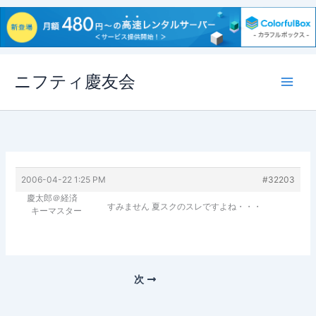
内
ニフティ慶友会
容
を
ス
キ
ッ
プ
2006-04-22 1:25 PM
#32203
慶太郎＠経済
すみません 夏スクのスレですよね・・・
キーマスター
次