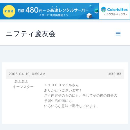
内
ニフティ慶友会
容
を
ス
キ
ッ
プ
2006-04-19 10:59 AM
#32183
みよみよ
＞１０００マイルさん
キーマスター
ありがとうございます！
スク内容そのものにも、そしてその後の自分の
学習生活の面にも、
いろいろな意味で期待しています。