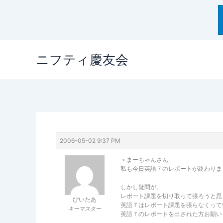
内
ニフティ慶友会
容
を
ス
キ
ッ
プ
2006-05-02 9:37 PM
＞まーちゃんさん
私も今日英語７のレポートが終わりま
しかし疑問が。
レポート課題を切り取って張ろうと思
ぴいたあ
英語７はレポート課題を張らなくって
キーマスター
英語７のレポートを出された方お願い