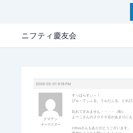
内
ニフティ慶友会
容
を
ス
キ
ッ
プ
2006-05-01 9:18 PM
すっばらすぃ～！
びゅ～てぃふる、うゎだふる、とれび
乱れてすみません・・・・（恥）
よーこさんの２０００点があまりにも
クマアン
キーマスター
citrusさんもありがとうございます。