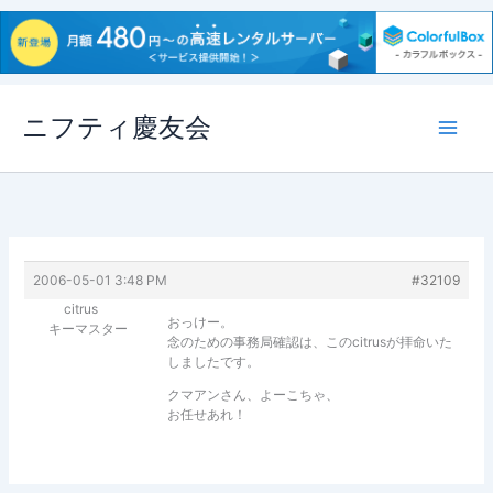
内
ニフティ慶友会
容
を
ス
キ
ッ
プ
2006-05-01 3:48 PM
#32109
citrus
おっけー。
キーマスター
念のための事務局確認は、このcitrusが拝命いた
しましたです。
クマアンさん、よーこちゃ、
お任せあれ！