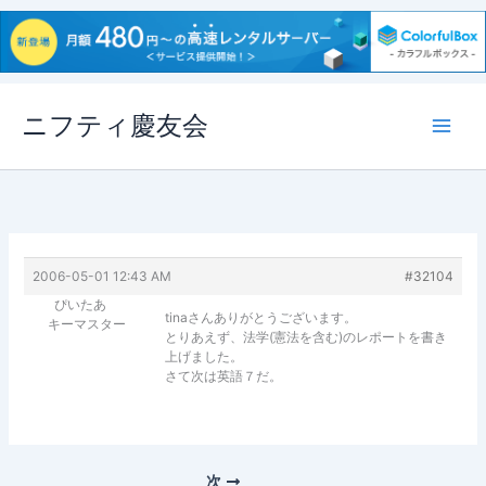
内
ニフティ慶友会
容
を
ス
キ
ッ
プ
2006-05-01 12:43 AM
#32104
ぴいたあ
tinaさんありがとうございます。
キーマスター
とりあえず、法学(憲法を含む)のレポートを書き
上げました。
さて次は英語７だ。
次