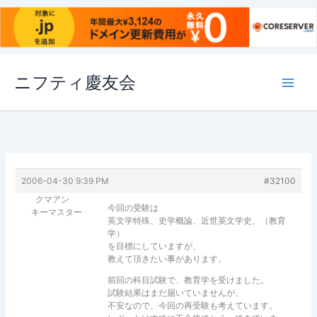
内
ニフティ慶友会
容
を
ス
キ
ッ
プ
2006-04-30 9:39 PM
#32100
クマアン
今回の受験は
キーマスター
英文学特殊、史学概論、近世英文学史、（教育
学）
を目標にしていますが、
教えて頂きたい事があります。
前回の科目試験で、教育学を受けました。
試験結果はまだ届いていませんが、
不安なので、今回の再受験も考えています。