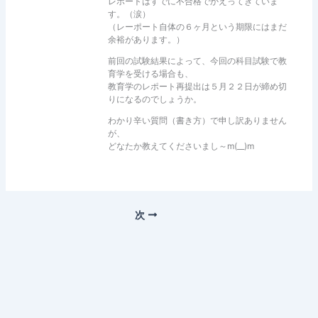
レポートはすでに不合格でかえってきていま
す。（涙）
（レーポート自体の６ヶ月という期限にはまだ
余裕があります。）
前回の試験結果によって、今回の科目試験で教
育学を受ける場合も、
教育学のレポート再提出は５月２２日が締め切
りになるのでしょうか。
わかり辛い質問（書き方）で申し訳ありません
が、
どなたか教えてくださいまし～m(__)m
次