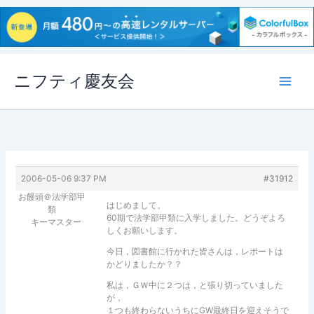
内
ニフティ慶友会
容
を
ス
キ
ッ
プ
2006-05-06 9:37 PM
#31912
お饅頭＠法学部甲
はじめまして。
類
60期で法学部甲類に入学しました。どうぞよろ
キーマスター
しくお願いします。
今日，図書館に行かれた皆さんは，レポートは
かどりましたか？？
私は，ＧＷ中に２つは，と張り切っていました
が，
１つも終わらないうちにGW最終日を迎えそうで