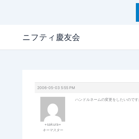
内
ニフティ慶友会
容
を
ス
キ
ッ
プ
2006-05-03 5:55 PM
ハンドルネームの変更をしたいのです
+sakura+
キーマスター