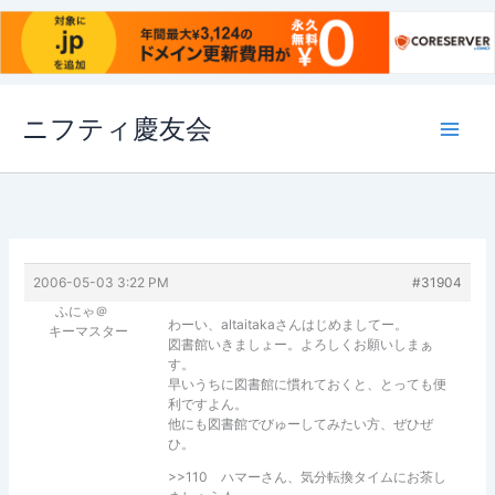
内
ニフティ慶友会
容
を
ス
キ
ッ
プ
2006-05-03 3:22 PM
#31904
ふにゃ＠
わーい、altaitakaさんはじめましてー。
キーマスター
図書館いきましょー。よろしくお願いしまぁ
す。
早いうちに図書館に慣れておくと、とっても便
利ですよん。
他にも図書館でびゅーしてみたい方、ぜひぜ
ひ。
>>110 ハマーさん、気分転換タイムにお茶し