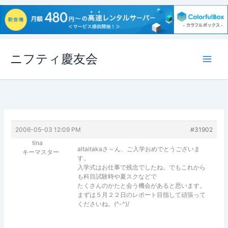
内
ニフティ慶友会
容
を
ス
キ
ッ
プ
2006-05-03 12:09 PM
#31902
tina
altaitakaさ～ん、ご入学おめでとうございま
キーマスター
す。
入学式はお仕事で残念でしたね。でもこれから
も科目試験時や夏スクなどで
たくさんのかたと会う機会があると思います。
まずは５月２２日のレポート目指して頑張って
くださいね。(^-^)/