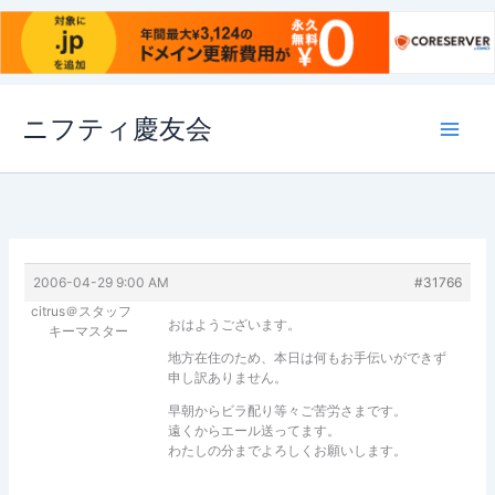
内
ニフティ慶友会
容
を
ス
キ
ッ
プ
2006-04-29 9:00 AM
#31766
citrus＠スタッフ
おはようございます。
キーマスター
地方在住のため、本日は何もお手伝いができず
申し訳ありません。
早朝からビラ配り等々ご苦労さまです。
遠くからエール送ってます。
わたしの分までよろしくお願いします。