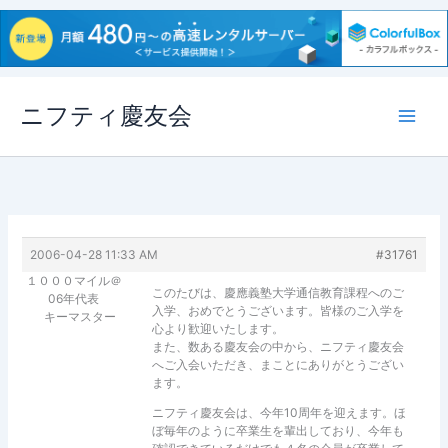
内
ニフティ慶友会
容
を
ス
キ
ッ
プ
2006-04-28 11:33 AM
#31761
１０００マイル＠
このたびは、慶應義塾大学通信教育課程へのご
06年代表
入学、おめでとうございます。皆様のご入学を
キーマスター
心より歓迎いたします。
また、数ある慶友会の中から、ニフティ慶友会
へご入会いただき、まことにありがとうござい
ます。
ニフティ慶友会は、今年10周年を迎えます。ほ
ぼ毎年のように卒業生を輩出しており、今年も