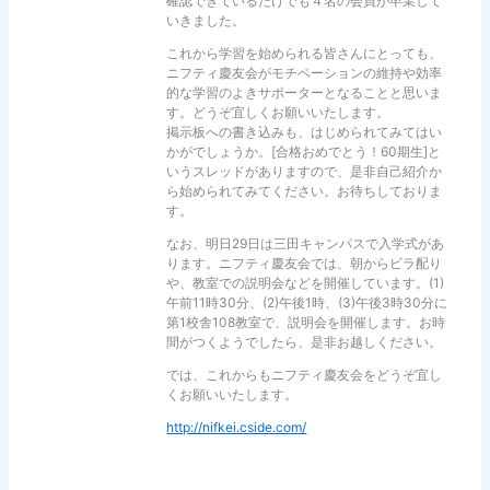
確認できているだけでも４名の会員が卒業して
いきました。
これから学習を始められる皆さんにとっても、
ニフティ慶友会がモチベーションの維持や効率
的な学習のよきサポーターとなることと思いま
す。どうぞ宜しくお願いいたします。
掲示板への書き込みも、はじめられてみてはい
かがでしょうか。[合格おめでとう！60期生]と
いうスレッドがありますので、是非自己紹介か
ら始められてみてください。お待ちしておりま
す。
なお、明日29日は三田キャンパスで入学式があ
ります。ニフティ慶友会では、朝からビラ配り
や、教室での説明会などを開催しています。(1)
午前11時30分、(2)午後1時、(3)午後3時30分に
第1校舎108教室で、説明会を開催します。お時
間がつくようでしたら、是非お越しください。
では、これからもニフティ慶友会をどうぞ宜し
くお願いいたします。
http://nifkei.cside.com/